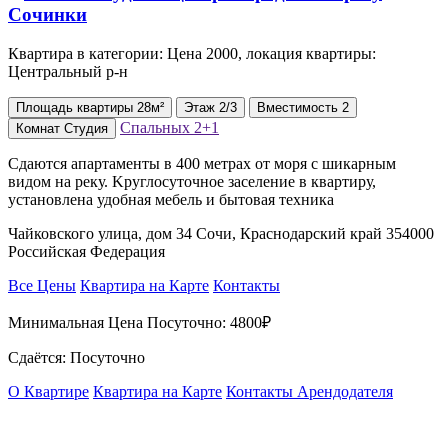
Квартира в категории: Цена 2000, локация квартиры:
Центральный р-н
Площадь
квартиры
28м²
Этаж
2/3
Вместимость
2
Спальных
2+1
Комнат
Студия
Сдаются апартаменты в 400 метрах от моря с шикарным
видом на реку. Kруглосуточноe зacелeние в квартиру,
установлена удобная мебель и бытовая техника
Чайковского улица, дом 34 Сочи, Краснодарский край 354000
Российская Федерация
Все Цены
Квартира на Карте
Контакты
Минимальная Цена Посуточно:
4800₽
Сдаётся: Посуточно
О Квартире
Квартира на Карте
Контакты Арендодателя