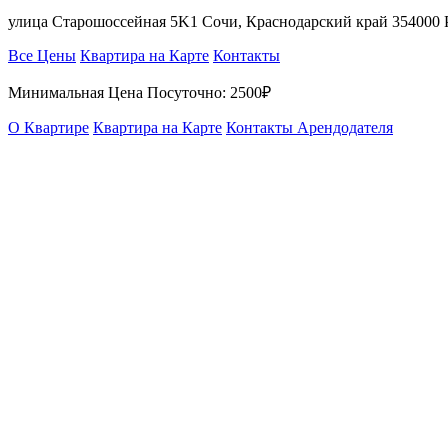
улица Старошоссейная 5K1 Сочи, Краснодарский край 354000 
Все Цены
Квартира на Карте
Контакты
Минимальная Цена Посуточно:
2500₽
О Квартире
Квартира на Карте
Контакты Арендодателя