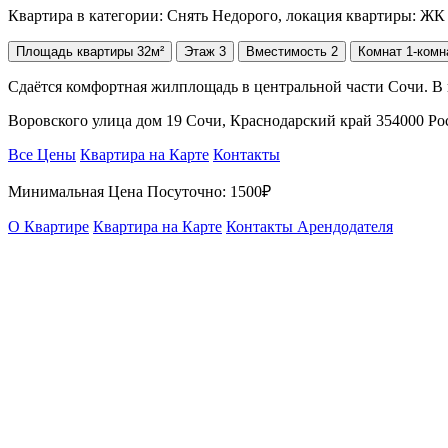
Квартира в категории: Снять Недорого, локация квартиры: ЖК 
Площадь
квартиры
32м²
Этаж
3
Вместимость
2
Комнат
1-комн
Сдаётся комфортная жилплощадь в центральной части Сочи. В
Воровского улица дом 19 Сочи, Краснодарский край 354000 Р
Все Цены
Квартира на Карте
Контакты
Минимальная Цена Посуточно:
1500₽
О Квартире
Квартира на Карте
Контакты Арендодателя