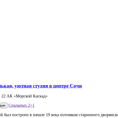
м 22 АК «Морской Каскад»
Спальных
2+1
дия
й был построен в начале 19 века потомком старинного дворянс