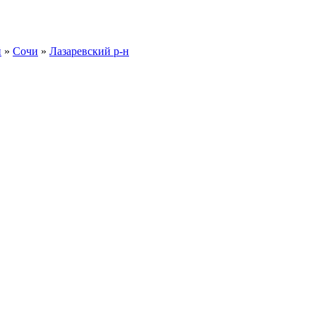
й
»
Сочи
»
Лазаревский р-н