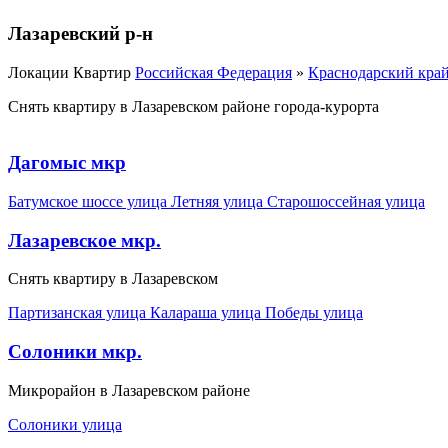
Лазаревский р-н
Локации Квартир
Российская Федерация
»
Краснодарский кра
Снять квартиру в Лазаревском районе города-курорта
Дагомыс мкр
Батумское шоссе улица
Летняя улица
Старошоссейная улица
Лазаревское мкр.
Снять квартиру в Лазаревском
Партизанская улица
Калараша улица
Победы улица
Солоники мкр.
Микрорайон в Лазаревском районе
Солоники улица