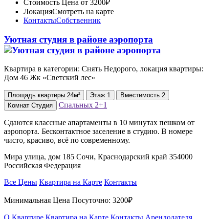
Стоимость
Цена от 3200₽
Локация
Смотреть на карте
Контакты
Собственник
Уютная студия в районе аэропорта
Квартира в категории: Снять Недорого, локация квартиры:
Дом 46 Жк «Светский лес»
Площадь
квартиры
24м²
Этаж
1
Вместимость
2
Спальных
2+1
Комнат
Студия
Сдаются классные апартаменты в 10 минутах пешком от
аэропорта. Бесконтактное заселение в студию. В номере
чисто, красиво, всё по современному.
Мира улица, дом 185 Сочи, Краснодарский край 354000
Российская Федерация
Все Цены
Квартира на Карте
Контакты
Минимальная Цена Посуточно:
3200₽
О Квартире
Квартира на Карте
Контакты Арендодателя