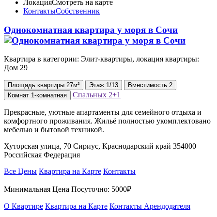
Локация
Смотреть на карте
Контакты
Собственник
Однокомнатная квартира у моря в Сочи
Квартира в категории: Элит-квартиры, локация квартиры:
Дом 29
Площадь
квартиры
27м²
Этаж
1/13
Вместимость
2
Спальных
2+1
Комнат
1-комнатная
Прекрасные, уютные апартаменты для семейного отдыха и
комфортного проживания. Жильё полностью укомплектовано
мебелью и бытовой техникой.
Хуторская улица, 70 Сириус, Краснодарский край 354000
Российская Федерация
Все Цены
Квартира на Карте
Контакты
Минимальная Цена Посуточно:
5000₽
О Квартире
Квартира на Карте
Контакты Арендодателя