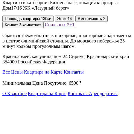
Квартира в категории: Бизнес-класс, локация квартиры:
Дом17/16 ЖК «Лазурный берег»
Площадь
квартиры
130м²
Этаж
14
Вместимость
2
Спальных
2+1
Комнат
3-комнатная
Сдаются трёхкомнатные, шикарные, просторные апартаменты
в центре олимпийской столицы. До морского побережья 25
минут ходьбы прогулочным шагом.
Красноармейская улица, дом 24 Сириус, Краснодарский край
354000 Российская Федерация
Все Цены
Квартира на Карте
Контакты
Минимальная Цена Посуточно:
6500₽
О Квартире
Квартира на Карте
Контакты Арендодателя