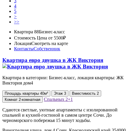
3
4
5
>
>>
Квартира 88
Бизнес-класс
Стоимость
Цена от 5500₽
Локация
Смотреть на карте
Контакты
Собственник
Квартира евро двушка в ЖК Виктория
Квартира в категории: Бизнес-класс, локация квартиры: ЖК
Виктория дом4
Площадь
квартиры
40м²
Этаж
3
Вместимость
2
Спальных
2+1
Комнат
2-комнатная
Сдаются светлые, уютные апартаменты с изолированной
спальней и кухней-гостиной в самом центре Сочи. До
черноморского побережья 15 минут ходьбы.
Виноградная улица, дом 4 Сочи, Краснодарский край 354000