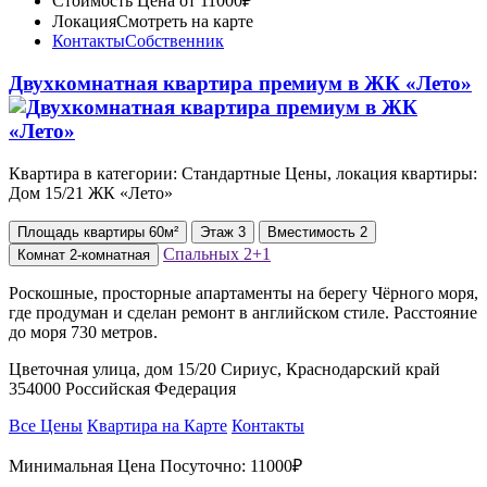
Стоимость
Цена от 11000₽
Локация
Смотреть на карте
Контакты
Собственник
Двухкомнатная квартира премиум в ЖК «Лето»
Квартира в категории: Стандартные Цены, локация квартиры:
Дом 15/21 ЖК «Лето»
Площадь
квартиры
60м²
Этаж
3
Вместимость
2
Спальных
2+1
Комнат
2-комнатная
Роскошные, просторные апартаменты на берегу Чёрного моря,
где продуман и сделан ремонт в английском стиле. Расстояние
до моря 730 метров.
Цветочная улица, дом 15/20 Сириус, Краснодарский край
354000 Российская Федерация
Все Цены
Квартира на Карте
Контакты
Минимальная Цена Посуточно:
11000₽