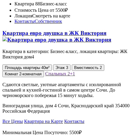
Квартира 88
Бизнес-класс
Стоимость
Цена от 5500₽
Локация
Смотреть на карте
Контакты
Собственник
Квартира евро двушка в ЖК Виктория
Квартира в категории: Бизнес-класс, локация квартиры: ЖК
Виктория дом4
Площадь
квартиры
40м²
Этаж
3
Вместимость
2
Спальных
2+1
Комнат
2-комнатная
Сдаются светлые, уютные апартаменты с изолированной
спальней и кухней-гостиной в самом центре Сочи. До
черноморского побережья 15 минут ходьбы.
Виноградная улица, дом 4 Сочи, Краснодарский край 354000
Российская Федерация
Все Цены
Квартира на Карте
Контакты
Минимальная Цена Посуточно:
5500₽