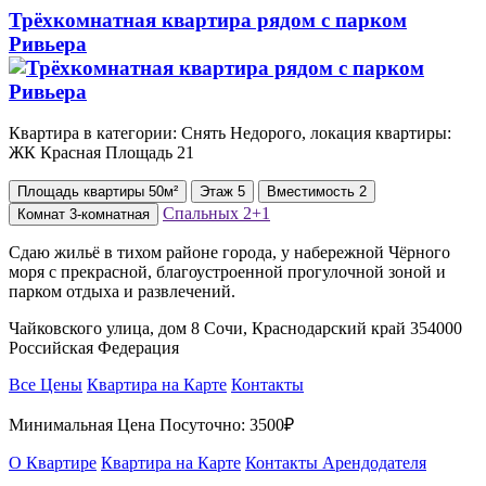
Трёхкомнатная квартира рядом с парком
Ривьера
Квартира в категории: Снять Недорого, локация квартиры:
ЖК Красная Площадь 21
Площадь
квартиры
50м²
Этаж
5
Вместимость
2
Спальных
2+1
Комнат
3-комнатная
Сдаю жильё в тихом районе города, у набережной Чёрного
моря с прекрасной, благоустроенной прогулочной зоной и
парком отдыха и развлечений.
Чайковского улица, дом 8 Сочи, Краснодарский край 354000
Российская Федерация
Все Цены
Квартира на Карте
Контакты
Минимальная Цена Посуточно:
3500₽
О Квартире
Квартира на Карте
Контакты Арендодателя