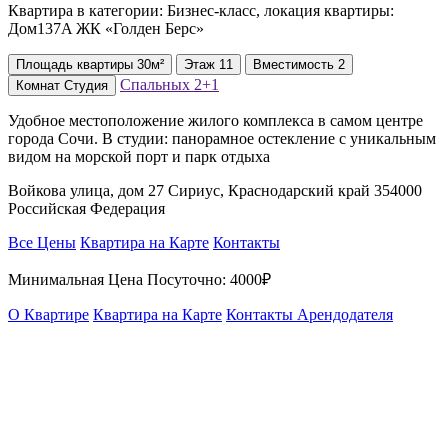
Квартира в категории: Бизнес-класс, локация квартиры:
Дом137A ЖК «Голден Берс»
Площадь
квартиры
30м²
Этаж
11
Вместимость
2
Спальных
2+1
Комнат
Студия
Удобное местоположение жилого комплекса в самом центре
города Сочи. В студии: панорамное остекление с уникальным
видом на морской порт и парк отдыха
Войкова улица, дом 27 Сириус, Краснодарский край 354000
Российская Федерация
Все Цены
Квартира на Карте
Контакты
Минимальная Цена Посуточно:
4000₽
О Квартире
Квартира на Карте
Контакты Арендодателя