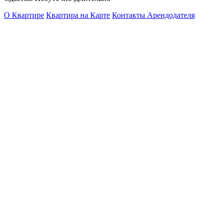
О Квартире
Квартира на Карте
Контакты Арендодателя