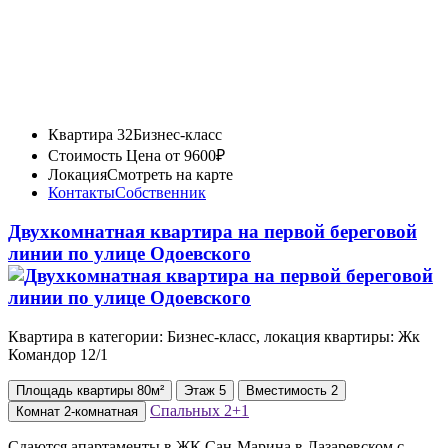
Квартира 32
Бизнес-класс
Стоимость
Цена от 9600₽
Локация
Смотреть на карте
Контакты
Собственник
Двухкомнатная квартира на первой береговой
линии по улице Одоевского
Квартира в категории: Бизнес-класс, локация квартиры: Жк
Командор 12/1
Площадь
квартиры
80м²
Этаж
5
Вместимость
2
Спальных
2+1
Комнат
2-комнатная
Сдаются апартаменты в ЖК Сан-Марина в Лазаревском с