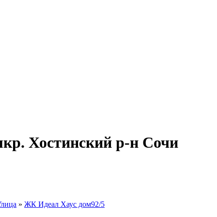
кр. Хостинский р-н Сочи
Улица
»
ЖК Идеал Хаус дом92/5