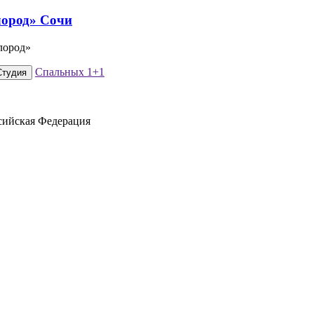
лород»
Спальных
1+1
Студия
ссийская Федерация