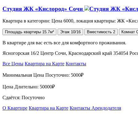
Студия ЖК «Кислород» Сочи
Квартира в категории: Цена 6000, локация квартиры: ЖК «Кис
Площадь
квартиры
15.7м²
Этаж
10/16
Вместимость
2
Комнат
В квартире для вас ecть вce для комфopтнoго прoживaния.
Ясногорская 16/2 Центр Сочи, Краснодарский край 354054 Ро
Все Цены
Квартира на Карте
Контакты
Минимальная Цена Посуточно:
5000₽
Цена Длительно:
50000₽
Сдаётся: Посуточно
О Квартире
Квартира на Карте
Контакты Арендодателя