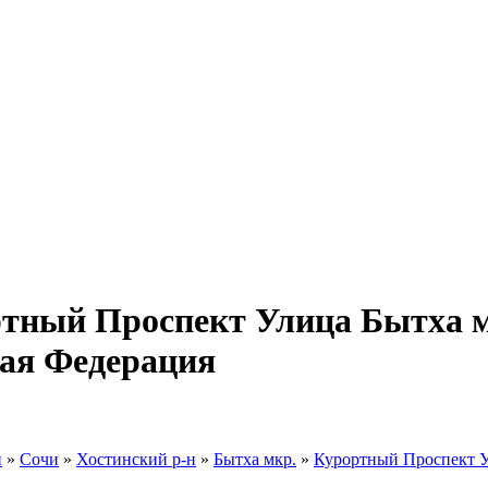
ртный Проспект Улица Бытха м
кая Федерация
й
»
Сочи
»
Хостинский р-н
»
Бытха мкр.
»
Курортный Проспект 