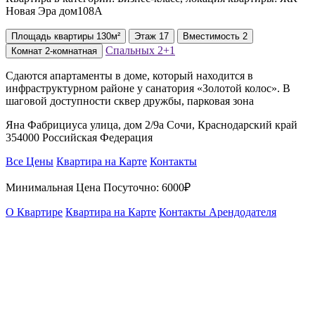
Новая Эра дом108А
Площадь
квартиры
130м²
Этаж
17
Вместимость
2
Спальных
2+1
Комнат
2-комнатная
Сдаются апартаменты в доме, который находится в
инфраструктурном районе у санатория «Золотой колос». В
шаговой доступности сквер дружбы, парковая зона
Яна Фабрициуса улица, дом 2/9а Сочи, Краснодарский край
354000 Российская Федерация
Все Цены
Квартира на Карте
Контакты
Минимальная Цена Посуточно:
6000₽
О Квартире
Квартира на Карте
Контакты Арендодателя