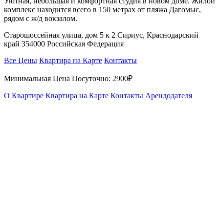
Уютная, небольшая и комфортная студия в новом доме. Жилой
комплекс находится всего в 150 метрах от пляжа Дагомыс,
рядом с ж/д вокзалом.
Старошоссейная улица, дом 5 к 2 Сириус, Краснодарский
край 354000 Российская Федерация
Все Цены
Квартира на Карте
Контакты
Минимальная Цена Посуточно:
2900₽
О Квартире
Квартира на Карте
Контакты Арендодателя