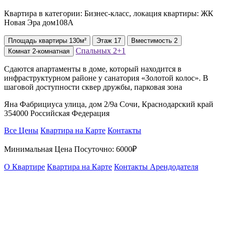
Квартира в категории: Бизнес-класс, локация квартиры: ЖК
Новая Эра дом108А
Площадь
квартиры
130м²
Этаж
17
Вместимость
2
Спальных
2+1
Комнат
2-комнатная
Сдаются апартаменты в доме, который находится в
инфраструктурном районе у санатория «Золотой колос». В
шаговой доступности сквер дружбы, парковая зона
Яна Фабрициуса улица, дом 2/9а Сочи, Краснодарский край
354000 Российская Федерация
Все Цены
Квартира на Карте
Контакты
Минимальная Цена Посуточно:
6000₽
О Квартире
Квартира на Карте
Контакты Арендодателя