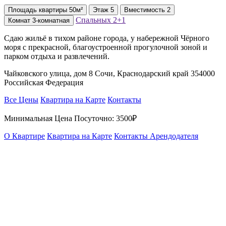
Площадь
квартиры
50м²
Этаж
5
Вместимость
2
Спальных
2+1
Комнат
3-комнатная
Сдаю жильё в тихом районе города, у набережной Чёрного
моря с прекрасной, благоустроенной прогулочной зоной и
парком отдыха и развлечений.
Чайковского улица, дом 8 Сочи, Краснодарский край 354000
Российская Федерация
Все Цены
Квартира на Карте
Контакты
Минимальная Цена Посуточно:
3500₽
О Квартире
Квартира на Карте
Контакты Арендодателя