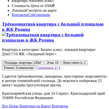
Квартира 90
Бизнес-класс
Стоимость
Цена от 6500₽
Локация
Смотреть на карте
Контакты
Собственник
Трёхкомнатная квартира с большой площадью
в ЖК Родина
Квартира в категории: Бизнес-класс, локация квартиры:
Дом17/16 ЖК «Лазурный берег»
Площадь
квартиры
130м²
Этаж
14
Вместимость
2
Спальных
2+1
Комнат
3-комнатная
Сдаются трёхкомнатные, шикарные, просторные апартаменты
в центре олимпийской столицы. До морского побережья 25
минут ходьбы прогулочным шагом.
Красноармейская улица, дом 24 Сириус, Краснодарский край
354000 Российская Федерация
Все Цены
Квартира на Карте
Контакты