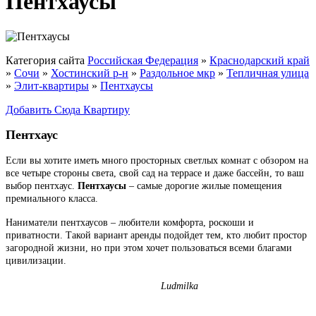
Пентхаусы
Категория сайта
Российская Федерация
»
Краснодарский край
»
Сочи
»
Хостинский р-н
»
Раздольное мкр
»
Тепличная улица
»
Элит-квартиры
»
Пентхаусы
Добавить Сюда Квартиру
Пентхаус
Если вы хотите иметь много просторных светлых комнат с обзором на
все четыре стороны света, свой сад на террасе и даже бассейн, то ваш
выбор пентхаус.
Пентхаусы
– самые дорогие жилые помещения
премиального класса.
Наниматели пентхаусов – любители комфорта, роскоши и
приватности. Такой вариант аренды подойдет тем, кто любит простор
загородной жизни, но при этом хочет пользоваться всеми благами
цивилизации.
Ludmilka