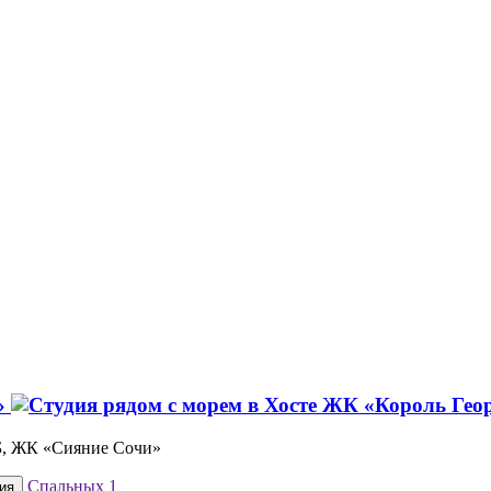
г»
1Б, ЖК «Сияние Сочи»
Спальных
1
ия