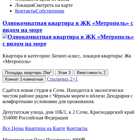
Локация
Смотреть на карте
Контакты
Собственник
Однокомнатная квартира в ЖК «Метрополь» с
видом на море
Квартира в категории: Бизнес-класс, локация квартиры: Жк
«Метрополь»
Площадь
квартиры
25м²
Этаж
3
Вместимость
2
Спальных
2+1
Комнат
1-комнатная
Сдаётся новая студия в Сочи. Находится в экологически
чистом районе рядом с Чёрным морем и вблизи Дендрария с
комфортными условиями для проживания.
Депутатская улица, дом 10Б/1, к 2 Сочи, Краснодарский край
354000 Российская Федерация
Все Цены
Квартира на Карте
Контакты
Минимальная Цена Посуточно:
4000₽