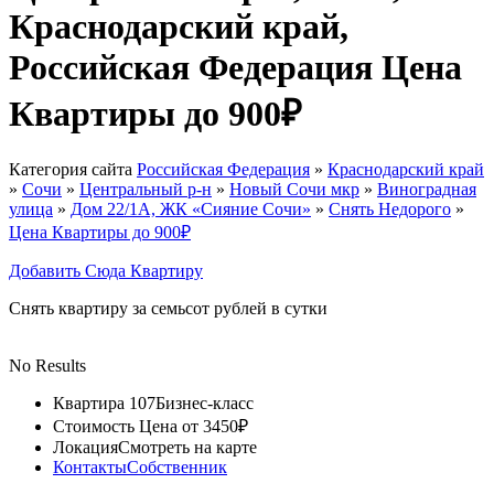
Краснодарский край,
Российская Федерация Цена
Квартиры до 900₽
Категория сайта
Российская Федерация
»
Краснодарский край
»
Сочи
»
Центральный р-н
»
Новый Сочи мкр
»
Виноградная
улица
»
Дом 22/1А, ЖК «Сияние Сочи»
»
Снять Недорого
»
Цена Квартиры до 900₽
Добавить Сюда Квартиру
Снять квартиру за семьсот рублей в сутки
No Results
Квартира 107
Бизнес-класс
Стоимость
Цена от 3450₽
Локация
Смотреть на карте
Контакты
Собственник