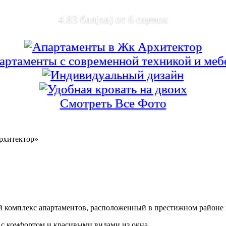
4.83
бал(ов) от
6
оценок
Смотреть Все Фото
омплекс апартаментов, расположенный в престижном районе г
с комфортом и красивыми видами из окна.