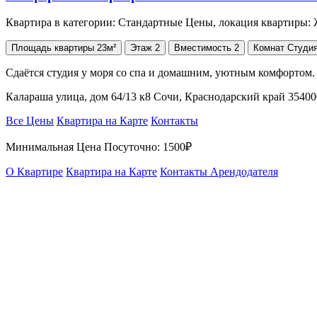
Квартира в категории: Стандартные Цены, локация квартиры
Площадь
квартиры
23м²
Этаж
2
Вместимость
2
Комнат
Студи
Сдаётся студия у моря со спа и домашним, уютным комфортом.
Калараша улица, дом 64/13 к8 Сочи, Краснодарский край 3540
Все Цены
Квартира на Карте
Контакты
Минимальная Цена Посуточно:
1500₽
О Квартире
Квартира на Карте
Контакты Арендодателя