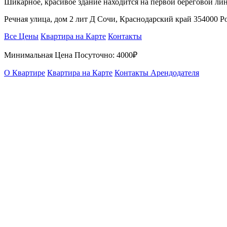
Шикарное, красивое здание находится на первой береговой лин
Речная улица, дом 2 лит Д Сочи, Краснодарский край 354000 
Все Цены
Квартира на Карте
Контакты
Минимальная Цена Посуточно:
4000₽
О Квартире
Квартира на Карте
Контакты Арендодателя