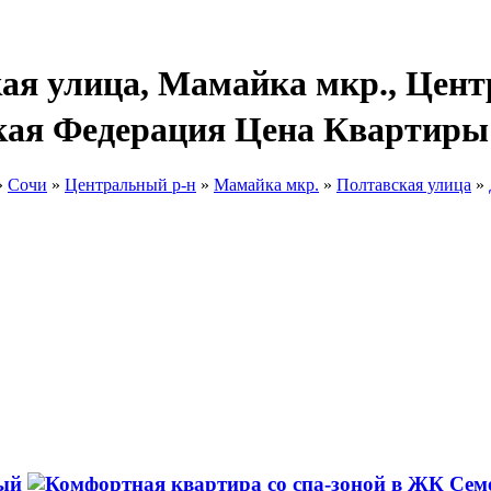
я улица, Мамайка мкр., Цент
кая Федерация Цена Квартиры 
»
Сочи
»
Центральный р-н
»
Мамайка мкр.
»
Полтавская улица
»
ный