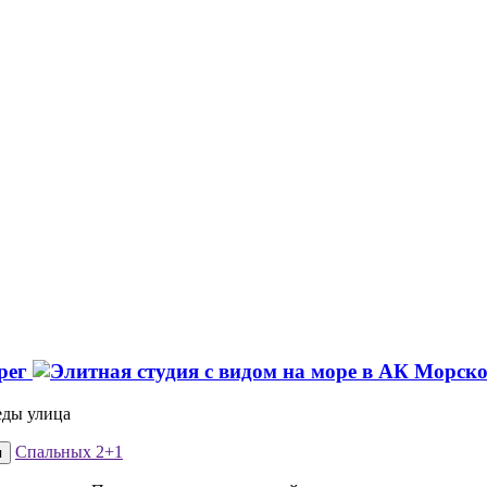
ерег
еды улица
Спальных
2+1
я