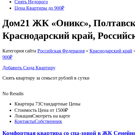
Снять Недорого
Цена Квартиры до 900₽
Дом21 ЖК «Оникс», Полтавска
Краснодарский край, Российс
Категория сайта
Российская Федерация
»
Краснодарский край
900₽
Добавить Сюда Квартиру
Снять квартиру за семьсот рублей в сутки
No Results
Квартира 73
Стандартные Цены
Стоимость
Цена от 1500₽
Локация
Смотреть на карте
Контакты
Собственник
Комфортная квартира со спа-зоной в ЖК Семей