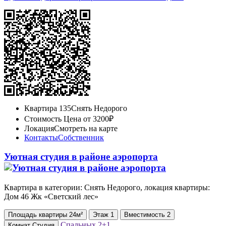
Квартира 135
Снять Недорого
Стоимость
Цена от 3200₽
Локация
Смотреть на карте
Контакты
Собственник
Уютная студия в районе аэропорта
Квартира в категории: Снять Недорого, локация квартиры:
Дом 46 Жк «Светский лес»
Площадь
квартиры
24м²
Этаж
1
Вместимость
2
Спальных
2+1
Комнат
Студия