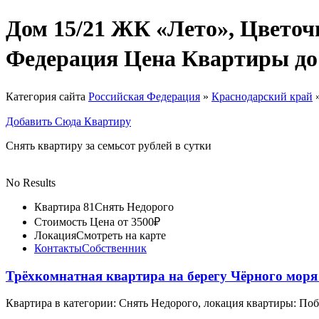
Дом 15/21 ЖК «Лето», Цветоч
Федерация Цена Квартиры до
Категория сайта
Российская Федерация
»
Краснодарский край
Добавить Сюда Квартиру
Снять квартиру за семьсот рублей в сутки
No Results
Квартира 81
Снять Недорого
Стоимость
Цена от 3500₽
Локация
Смотреть на карте
Контакты
Собственник
Трёхкомнатная квартира на берегу Чёрного мор
Квартира в категории: Снять Недорого, локация квартиры: По