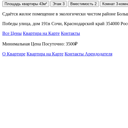
Площадь
квартиры
43м²
Этаж
3
Вместимость
2
Комнат
3-комн
Сдаётся жилое помещение в экологически чистом районе Больш
Победы улица, дом 191в Сочи, Краснодарский край 354000 Ро
Все Цены
Квартира на Карте
Контакты
Минимальная Цена Посуточно:
3500₽
О Квартире
Квартира на Карте
Контакты Арендодателя