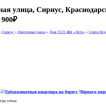
ная улица, Сириус, Краснодарс
 900₽
»
Сириус
»
Цветочная улица
»
Дом 15/21 ЖК «Лето»
»
Снять Нед
я
беды улица