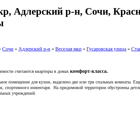
кр, Адлерский р-н, Сочи, Крас
ы
»
Сочи
»
Адлерский р-н
»
Веселая мкр
»
Гусаровская улица
»
Ста
комфорт-класса.
имости считаются квартиры в домах
льное помещение для кухни, выделено две или три спальных комнаты. Ещ
сок, спортивного инвентаря. На придомовой территории обустроены детс
ельных учреждений.