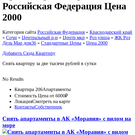
Российская Федерация Цена
2000
Категория сайта
Российская Федерация
»
Краснодарский край
»
Сочи
»
Центральный р-н
»
Центр мкр
»
Роз улица
»
ЖК ⁠Роз
Дель Мар дом36
»
Стандартные Цены
»
Цена 2000
Добавить Сюда Квартиру
Снять квартиру за две тысячи рублей в сутки
No Results
Квартира 206
Апартаменты
Стоимость
Цена от 6000₽
Локация
Смотреть на карте
Контакты
Собственник
Снять апартаменты в АК «Моравия» с видом на
море