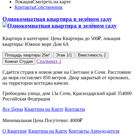
Локация
Смотреть на карте
Контакты
Собственник
Однокомнатная квартира в зелёном саду
Квартира в категории: Цена Квартиры до 500₽, локация
квартиры: Южное море Дом 6А
Площадь
квартиры
25м²
Этаж
1/1
Вместимость
2
Спальных
1
Комнат
Студия
Сдаётся студия в новом доме на Светлане в Сочи. Расстояние
до моря составляет 850 метров. Двор закрытый от прохожих,
на территории коттеджа качели.
Грибоедова улица, дом 13а Сочи, Краснодарский край 354000
Российская Федерация
Все Цены
Квартира на Карте
Контакты
Минимальная Цена Посуточно:
4000₽
О Квартире
Квартира на Карте
Контакты Арендодателя