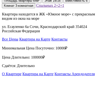
Площадь
квартиры
64м²
Этаж
14/16
Вместимость
6
Спальных
2+2+1
Комнат
3-комнатная
Квартира находится в ЖК «Южное море» с прекрасным
видом из окна на море
ул. Есауленко 6а Сочи, Краснодарский край 354024
Российская Федерация
Все Цены
Квартира на Карте
Контакты
Минимальная Цена Посуточно:
10000₽
Цена Длительно:
100000₽
Сдаётся: Длительно
О Квартире
Квартира на Карте
Контакты Арендодателя