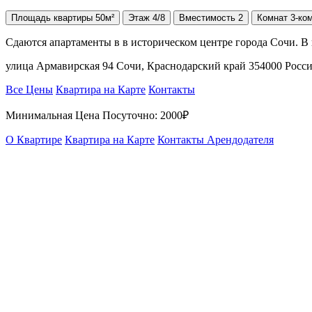
Площадь
квартиры
50м²
Этаж
4/8
Вместимость
2
Комнат
3-ко
Сдаются апартаменты в в историческом центре города Сочи. В
улица Армавирская 94 Сочи, Краснодарский край 354000 Росс
Все Цены
Квартира на Карте
Контакты
Минимальная Цена Посуточно:
2000₽
О Квартире
Квартира на Карте
Контакты Арендодателя