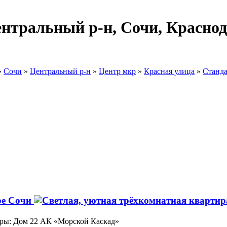
ентральный р-н, Сочи, Краснод
»
Сочи
»
Центральный р-н
»
Центр мкр
»
Красная улица
»
Станд
ре Сочи
иры: Дом 22 АК «Морской Каскад»