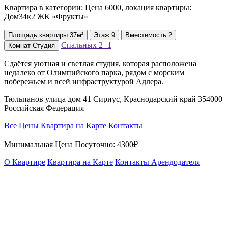
Квартира в категории: Цена 6000, локация квартиры:
Дом34к2 ЖК «Фрукты»
Площадь
квартиры
37м²
Этаж
9
Вместимость
2
Спальных
2+1
Комнат
Студия
Сдаётся уютная и светлая студия, которая расположена
недалеко от Олимпийского парка, рядом с морским
побережьем и всей инфраструктурой Адлера.
Тюльпанов улица дом 41 Сириус, Краснодарский край 354000
Российская Федерация
Все Цены
Квартира на Карте
Контакты
Минимальная Цена Посуточно:
4300₽
О Квартире
Квартира на Карте
Контакты Арендодателя