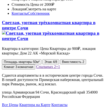
Стоимость
Цена от 2000₽
Локация
Смотреть на карте
Контакты
Собственник
Светлая, уютная трёхкомнатная квартира в
центре Сочи
Квартира в категории: Цена Квартиры до 900₽, локация
квартиры: Дом 22 АК «Морской Каскад»
Площадь
квартиры
50м²
Этаж
4/8
Вместимость
2
Спальных
2+1
Комнат
3-комнатная
Сдаются апартаменты в в историческом центре города Сочи.
В пешей доступности Приморская набережная, центральный
парк Ривьера, рынок, ж/д вокзал.
улица Армавирская 94 Сочи, Краснодарский край 354000
Российская Федерация
Все Цены
Квартира на Карте
Контакты