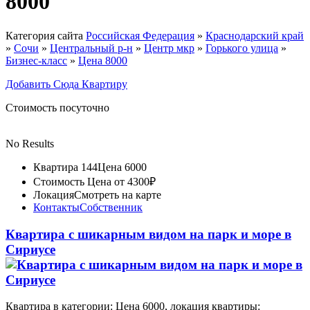
8000
Категория сайта
Российская Федерация
»
Краснодарский край
»
Сочи
»
Центральный р-н
»
Центр мкр
»
Горького улица
»
Бизнес-класс
»
Цена 8000
Добавить Сюда Квартиру
Стоимость посуточно
No Results
Квартира 144
Цена 6000
Стоимость
Цена от 4300₽
Локация
Смотреть на карте
Контакты
Собственник
Квартира с шикарным видом на парк и море в
Сириусе
Квартира в категории: Цена 6000, локация квартиры: