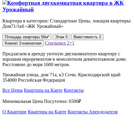
Квартира в категории: Стандартные Цены, локация квартиры:
Дом71/1к6 «ЖК Урожайный»
Площадь
квартиры
56м²
Этаж
5
Вместимость
2
Спальных
2+1
Комнат
2-комнатная
Предлагаем в аренду уютную двухкомнатную квартиру с
хорошим евроремонтом в монолитном девятиэтажном доме.
Расстояние до моря 1600 метров.
Урожайная улица, дом 71а, к3 Сочи, Краснодарский край
354000 Российская Федерация
Все Цены
Квартира на Карте
Контакты
Минимальная Цена Посуточно:
6500₽
О Квартире
Квартира на Карте
Контакты Арендодателя