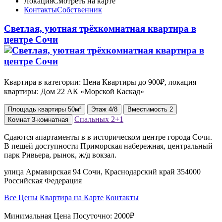
Локация
Смотреть на карте
Контакты
Собственник
Светлая, уютная трёхкомнатная квартира в
центре Сочи
Квартира в категории: Цена Квартиры до 900₽, локация
квартиры: Дом 22 АК «Морской Каскад»
Площадь
квартиры
50м²
Этаж
4/8
Вместимость
2
Спальных
2+1
Комнат
3-комнатная
Сдаются апартаменты в в историческом центре города Сочи.
В пешей доступности Приморская набережная, центральный
парк Ривьера, рынок, ж/д вокзал.
улица Армавирская 94 Сочи, Краснодарский край 354000
Российская Федерация
Все Цены
Квартира на Карте
Контакты
Минимальная Цена Посуточно:
2000₽