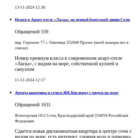
13-11-2024 12:36
Номер в Апарт-отеле «Ласка» на первой береговой линии Сочи
Обращений
559
мкр. Горизонт 77 с. Ольгинка 352840 Прочее (моей локации нет в
списке)
Номер премиум класса в современном апарт-отеле
«Ласка», с видом на море, собственной кухней и
санузлом
11-11-2024 12:17
Аренда квартиры в сочи в ЖК Кислород с видом на море
Обращений
1631
Ясногорская 16/2 Сочи, Краснодарский край 354054 Российская
Федерация
Сдается новая двухкомнатная квартира в центре сочи с
видом на море, есть интернет, горячая вода и парковка,