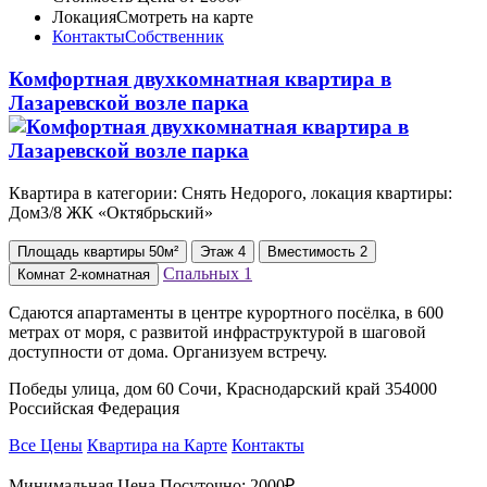
Локация
Смотреть на карте
Контакты
Собственник
Комфортная двухкомнатная квартира в
Лазаревской возле парка
Квартира в категории: Снять Недорого, локация квартиры:
Дом3/8 ЖК «Октябрьский»
Площадь
квартиры
50м²
Этаж
4
Вместимость
2
Спальных
1
Комнат
2-комнатная
Сдаются апартаменты в центре курортного посёлка, в 600
метрах от моря, с развитой инфраструктурой в шаговой
доступности от дома. Организуем встречу.
Победы улица, дом 60 Сочи, Краснодарский край 354000
Российская Федерация
Все Цены
Квартира на Карте
Контакты
Минимальная Цена Посуточно:
2000₽