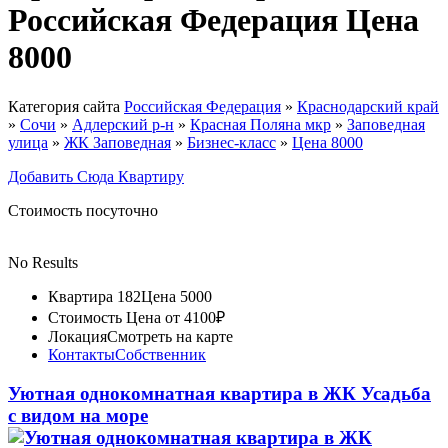
Российская Федерация Цена
8000
Категория сайта
Российская Федерация
»
Краснодарский край
»
Сочи
»
Адлерский р-н
»
Красная Поляна мкр
»
Заповедная
улица
»
ЖК Заповедная
»
Бизнес-класс
»
Цена 8000
Добавить Сюда Квартиру
Стоимость посуточно
No Results
Квартира 182
Цена 5000
Стоимость
Цена от 4100₽
Локация
Смотреть на карте
Контакты
Собственник
Уютная однокомнатная квартира в ЖК Усадьба
с видом на море