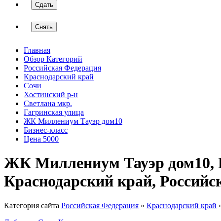
Сдать
Снять
Главная
Обзор Категорий
Российская Федерация
Краснодарский край
Сочи
Хостинский р-н
Светлана мкр.
Гагринская улица
ЖК Миллениум Тауэр дом10
Бизнес-класс
Цена 5000
ЖК Миллениум Тауэр дом10, Г
Краснодарский край, Российс
Категория сайта
Российская Федерация
»
Краснодарский край