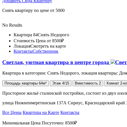
Добавить Сюда Квартиру
Снять квартиру по цене от 5000
No Results
Квартира 84
Снять Недорого
Стоимость
Цена от 8500₽
Локация
Смотреть на карте
Контакты
Собственник
Светлая, уютная квартира в центре города
Квартира в категории: Снять Недорого, локация квартиры: Дом
Площадь
квартиры
64м²
Этаж
4/15
Вместимость
2
Комнат
2-к
Просторное жильё сталинской постройки, состоит из двух изо
улица Нижнеимеретинская 137А Сириус, Краснодарский край 
Все Цены
Квартира на Карте
Контакты
Минимальная Цена Посуточно:
8500₽