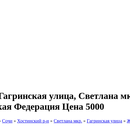
агринская улица, Светлана мкр
кая Федерация Цена 5000
»
Сочи
»
Хостинский р-н
»
Светлана мкр.
»
Гагринская улица
»
Ж