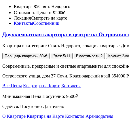
Квартира 85
Снять Недорого
Стоимость
Цена от 9500₽
Локация
Смотреть на карте
Контакты
Собственник
Двухкомнатная квартира в центре на Островско
Квартира в категории: Снять Недорого, локация квартиры: Д
Площадь
квартиры
50м²
Этаж
5/11
Вместимость
2
Комнат
2-к
Современные, прекрасные и светлые апартаменты для спокойн
Островского улица, дом 37 Сочи, Краснодарский край 354000 
Все Цены
Квартира на Карте
Контакты
Минимальная Цена Посуточно:
9500₽
Сдаётся: Посуточно Длительно
О Квартире
Квартира на Карте
Контакты Арендодателя