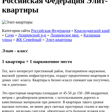
Российская Федерация Элит-
квартиры
Категория сайта
Российская Федерация
»
Краснодарский край
»
Сочи
»
Лазаревский р-н
»
Лазаревское мкр.
»
Калараша
улица
»
ЖК Семейный
»
Элит-квартиры
Элит - класс
1 квартира + 1 парковочное место
Тех, кого интересует престижный район, благоприятное окружение,
высокий уровень инфраструктуры, отдадут предпочтение квартирам в
домах элит -класса. Квартиры в бизнес-классе снимают как посуточно,
так и длительно.
Это просторные квартиры площадью от 45-50 до 150 -200 квадратных
метров с дизайнерским ремонтом, с использованием дорогих и
качественных материалов при ремонте. В квартирах такого уровня
высокие потолки, не менее двух светлых просторных спален и мастер-
комната, несколько санузлов, обязательно есть большая лоджия или