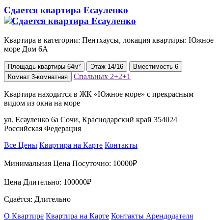
Сдается квартира Есауленко
Квартира в категории: Пентхаусы, локация квартиры: Южное
море Дом 6А
Площадь
квартиры
64м²
Этаж
14/16
Вместимость
6
Спальных
2+2+1
Комнат
3-комнатная
Квартира находится в ЖК «Южное море» с прекрасным
видом из окна на море
ул. Есауленко 6а Сочи, Краснодарский край 354024
Российская Федерация
Все Цены
Квартира на Карте
Контакты
Минимальная Цена Посуточно:
10000₽
Цена Длительно:
100000₽
Сдаётся: Длительно
О Квартире
Квартира на Карте
Контакты Арендодателя