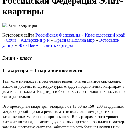
Российская Федерация Элит-
квартиры
Категория сайта
Российская Федерация
»
Краснодарский край
»
Сочи
»
Адлерский р-н
»
Красная Поляна мкр
»
Эстосадок
улица
»
Жк «Ван»
»
Элит-квартиры
Элит - класс
1 квартира + 1 парковочное место
Тех, кого интересует престижный район, благоприятное окружение,
высокий уровень инфраструктуры, отдадут предпочтение квартирам в
домах элит -класса. Квартиры в бизнес-классе снимают как посуточно,
так и длительно.
Это просторные квартиры площадью от 45-50 до 150 -200 квадратных
метров с дизайнерским ремонтом, с использованием дорогих и
качественных материалов при ремонте. В квартирах такого уровня
высокие потолки, не менее двух светлых просторных спален и мастер-
комната, несколько санузлов, обязательно есть большая лоджия или