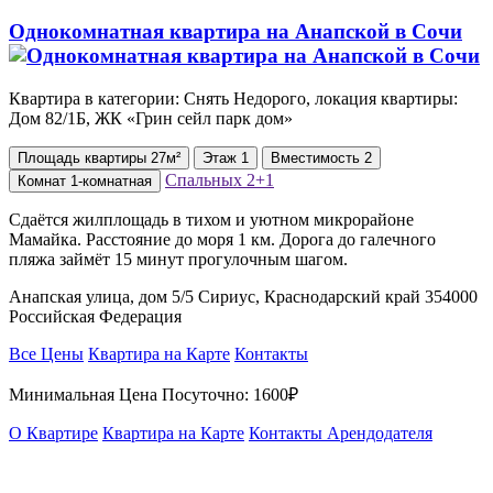
Однокомнатная квартира на Анапской в Сочи
Квартира в категории: Снять Недорого, локация квартиры:
Дом 82/1Б, ЖК «Грин сейл парк дом»
Площадь
квартиры
27м²
Этаж
1
Вместимость
2
Спальных
2+1
Комнат
1-комнатная
Сдаётся жилплощадь в тихом и уютном микрорайоне
Мамайка. Расстояние до моря 1 км. Дорога до галечного
пляжа займёт 15 минут прогулочным шагом.
Анапская улица, дом 5/5 Сириус, Краснодарский край 354000
Российская Федерация
Все Цены
Квартира на Карте
Контакты
Минимальная Цена Посуточно:
1600₽
О Квартире
Квартира на Карте
Контакты Арендодателя