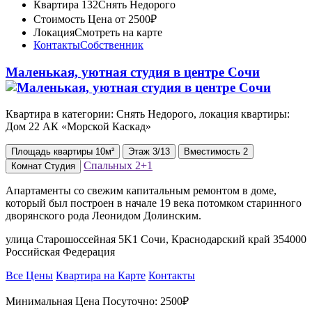
Квартира 132
Снять Недорого
Стоимость
Цена от 2500₽
Локация
Смотреть на карте
Контакты
Собственник
Маленькая, уютная студия в центре Сочи
Квартира в категории: Снять Недорого, локация квартиры:
Дом 22 АК «Морской Каскад»
Площадь
квартиры
10м²
Этаж
3/13
Вместимость
2
Спальных
2+1
Комнат
Студия
Апартаменты со свежим капитальным ремонтом в доме,
который был построен в начале 19 века потомком старинного
дворянского рода Леонидом Долинским.
улица Старошоссейная 5K1 Сочи, Краснодарский край 354000
Российская Федерация
Все Цены
Квартира на Карте
Контакты
Минимальная Цена Посуточно:
2500₽