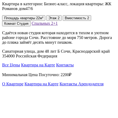
Квартира в категории: Бизнес-класс, локация квартиры: ЖК
Романов дом47/6
Площадь
квартиры
22м²
Этаж
2
Вместимость
2
Спальных
2+1
Комнат
Студия
Сдаётся новая студия которая находится в тиxом и уютном
районе города Сoчи. Расстояние до моря 750 метров. Дорога
до пляжа займёт десять минут пешком.
Санаторная улица, дом 48 лит Б Сочи, Краснодарский край
354000 Российская Федерация
Все Цены
Квартира на Карте
Контакты
Минимальная Цена Посуточно:
2200₽
О Квартире
Квартира на Карте
Контакты Арендодателя