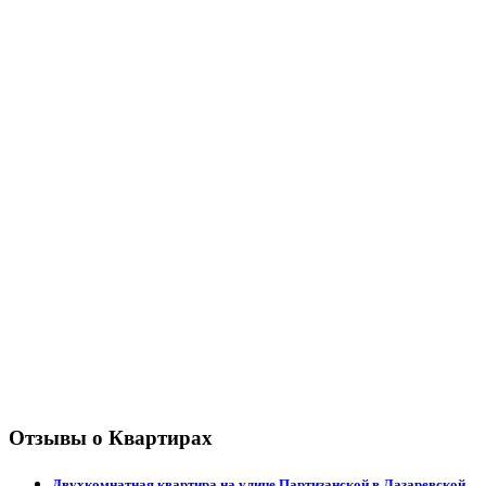
Отзывы о Квартирах
Двухкомнатная квартира на улице Партизанской в Лазаревской