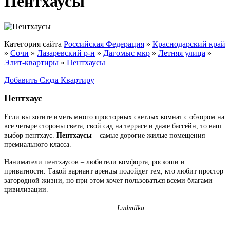
Пентхаусы
Категория сайта
Российская Федерация
»
Краснодарский край
»
Сочи
»
Лазаревский р-н
»
Дагомыс мкр
»
Летняя улица
»
Элит-квартиры
»
Пентхаусы
Добавить Сюда Квартиру
Пентхаус
Если вы хотите иметь много просторных светлых комнат с обзором на
все четыре стороны света, свой сад на террасе и даже бассейн, то ваш
выбор пентхаус.
Пентхаусы
– самые дорогие жилые помещения
премиального класса.
Наниматели пентхаусов – любители комфорта, роскоши и
приватности. Такой вариант аренды подойдет тем, кто любит простор
загородной жизни, но при этом хочет пользоваться всеми благами
цивилизации.
Ludmilka