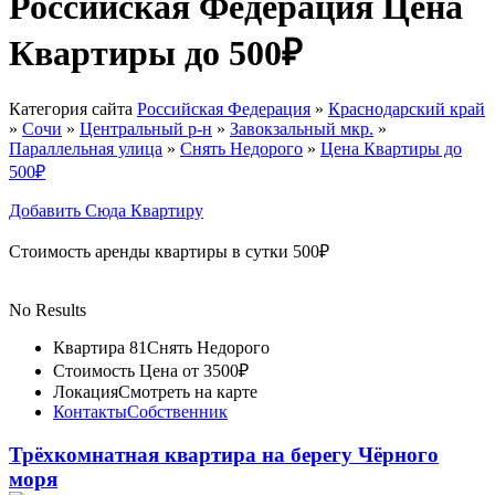
Российская Федерация Цена
Квартиры до 500₽
Категория сайта
Российская Федерация
»
Краснодарский край
»
Сочи
»
Центральный р-н
»
Завокзальный мкр.
»
Параллельная улица
»
Снять Недорого
»
Цена Квартиры до
500₽
Добавить Сюда Квартиру
Стоимость аренды квартиры в сутки 500₽
No Results
Квартира 81
Снять Недорого
Стоимость
Цена от 3500₽
Локация
Смотреть на карте
Контакты
Собственник
Трёхкомнатная квартира на берегу Чёрного
моря