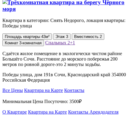
Квартира в категории: Снять Недорого, локация квартиры:
Победы улица
Площадь
квартиры
43м²
Этаж
3
Вместимость
2
Спальных
2+1
Комнат
3-комнатная
Сдаётся жилое помещение в экологически чистом районе
Большёго Сочи. Расстояние до морского побережья 200
метров по ровной дороге-это 2 минуты ходьбы.
Победы улица, дом 191в Сочи, Краснодарский край 354000
Российская Федерация
Все Цены
Квартира на Карте
Контакты
Минимальная Цена Посуточно:
3500₽
О Квартире
Квартира на Карте
Контакты Арендодателя