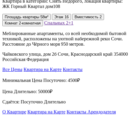
Квартира в категории: Снять Недорого, локация квартиры:
ЖК Горный Квартал дом108
Площадь
квартиры
58м²
Этаж
16
Вместимость
2
Спальных
2+1
Комнат
2-комнатная
Меблированные апартаменты, со всей необходимой бытовой
техникой, расположены на уютной набережной реки Сочи.
Расстояние до Чёрного моря 950 метров.
Чайковского улица, дом 2б Сочи, Краснодарский край 354000
Российская Федерация
Все Цены
Квартира на Карте
Контакты
Минимальная Цена Посуточно:
4500₽
Цена Длительно:
50000₽
Сдаётся: Посуточно Длительно
О Квартире
Квартира на Карте
Контакты Арендодателя