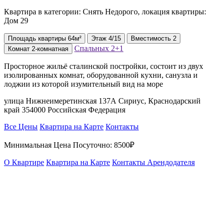
Квартира в категории: Снять Недорого, локация квартиры:
Дом 29
Площадь
квартиры
64м²
Этаж
4/15
Вместимость
2
Спальных
2+1
Комнат
2-комнатная
Просторное жильё сталинской постройки, состоит из двух
изолированных комнат, оборудованной кухни, санузла и
лоджии из которой изумительный вид на море
улица Нижнеимеретинская 137А Сириус, Краснодарский
край 354000 Российская Федерация
Все Цены
Квартира на Карте
Контакты
Минимальная Цена Посуточно:
8500₽
О Квартире
Квартира на Карте
Контакты Арендодателя