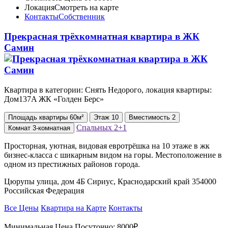
Локация
Смотреть на карте
Контакты
Собственник
Прекрасная трёхкомнатная квартира в ЖК
Самин
Квартира в категории: Снять Недорого, локация квартиры:
Дом137A ЖК «Голден Берс»
Площадь
квартиры
60м²
Этаж
10
Вместимость
2
Спальных
2+1
Комнат
3-комнатная
Просторная, уютная, видовая евротрёшка на 10 этаже в жк
бизнес-класса с шикарным видом на горы. Местоположение в
одном из престижных районов города.
Цюрупы улица, дом 4Б Сириус, Краснодарский край 354000
Российская Федерация
Все Цены
Квартира на Карте
Контакты
Минимальная Цена Посуточно:
8000₽