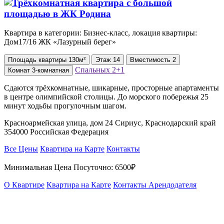
Квартира в категории: Бизнес-класс, локация квартиры:
Дом17/16 ЖК «Лазурный берег»
Площадь
квартиры
130м²
Этаж
14
Вместимость
2
Спальных
2+1
Комнат
3-комнатная
Сдаются трёхкомнатные, шикарные, просторные апартаменты
в центре олимпийской столицы. До морского побережья 25
минут ходьбы прогулочным шагом.
Красноармейская улица, дом 24 Сириус, Краснодарский край
354000 Российская Федерация
Все Цены
Квартира на Карте
Контакты
Минимальная Цена Посуточно:
6500₽
О Квартире
Квартира на Карте
Контакты Арендодателя