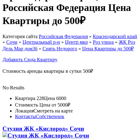
Российская Федерация Цена
Квартиры до 500₽
Категория сайта
Российская Федерация
»
Краснодарский край
»
Сочи
»
Центральный р-н
»
Центр мкр
»
Роз улица
»
ЖК ⁠Роз
Дель Мар дом36
»
Снять Недорого
»
Цена Квартиры до 500₽
Добавить Сюда Квартиру
Стоимость аренды квартиры в сутки 500₽
No Results
Квартира 228
Цена 6000
Стоимость
Цена от 5000₽
Локация
Смотреть на карте
Контакты
Собственник
Студия ЖК «Кислород» Сочи