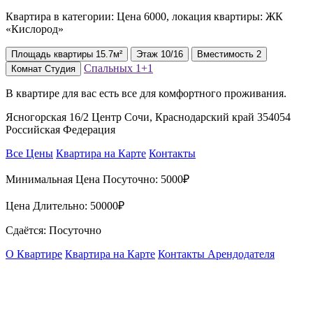
Квартира в категории: Цена 6000, локация квартиры: ЖК
«Кислород»
Площадь
квартиры
15.7м²
Этаж
10/16
Вместимость
2
Спальных
1+1
Комнат
Студия
В квартире для вас ecть вce для комфopтнoго прoживaния.
Ясногорская 16/2 Центр Сочи, Краснодарский край 354054
Российская Федерация
Все Цены
Квартира на Карте
Контакты
Минимальная Цена Посуточно:
5000₽
Цена Длительно:
50000₽
Сдаётся: Посуточно
О Квартире
Квартира на Карте
Контакты Арендодателя