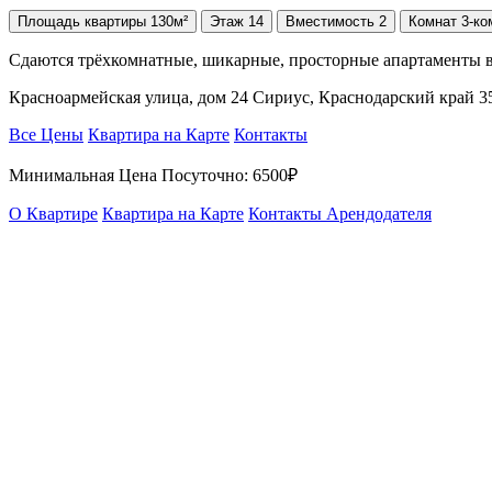
Площадь
квартиры
130м²
Этаж
14
Вместимость
2
Комнат
3-ко
Сдаются трёхкомнатные, шикарные, просторные апартаменты в
Красноармейская улица, дом 24 Сириус, Краснодарский край 3
Все Цены
Квартира на Карте
Контакты
Минимальная Цена Посуточно:
6500₽
О Квартире
Квартира на Карте
Контакты Арендодателя