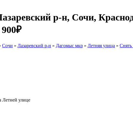
азаревский р-н, Сочи, Красно
 900₽
»
Сочи
»
Лазаревский р-н
»
Дагомыс мкр
»
Летняя улица
»
Снять
а Летней улице