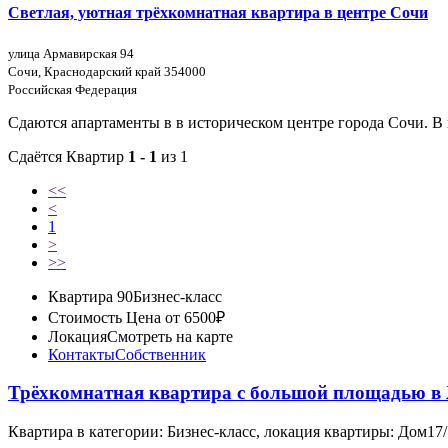
Светлая, уютная трёхкомнатная квартира в центре Сочи
улица Армавирская 94
Сочи, Краснодарский край 354000
Российская Федерация
Сдаются апартаменты в в историческом центре города Сочи. В
Сдаётся Квартир
1 - 1
из 1
<<
<
1
>
>>
Квартира 90
Бизнес-класс
Стоимость
Цена от 6500₽
Локация
Смотреть на карте
Контакты
Собственник
Трёхкомнатная квартира с большой площадью 
Квартира в категории: Бизнес-класс, локация квартиры: Дом1