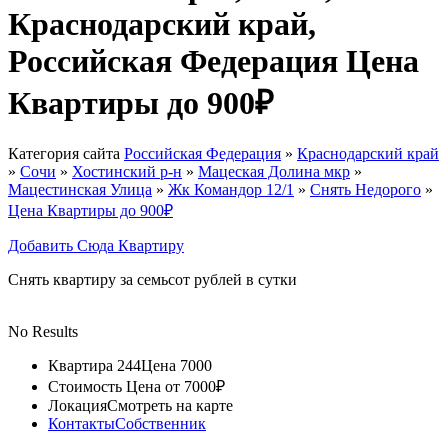
Краснодарский край,
Российская Федерация Цена
Квартиры до 900₽
Категория сайта
Российская Федерация
»
Краснодарский край
»
Сочи
»
Хостинский р-н
»
Мацеская Долина мкр
»
Мацестинская Улица
»
Жк Командор 12/1
»
Снять Недорого
»
Цена Квартиры до 900₽
Добавить Сюда Квартиру
Снять квартиру за семьсот рублей в сутки
No Results
Квартира 244
Цена 7000
Стоимость
Цена от 7000₽
Локация
Смотреть на карте
Контакты
Собственник