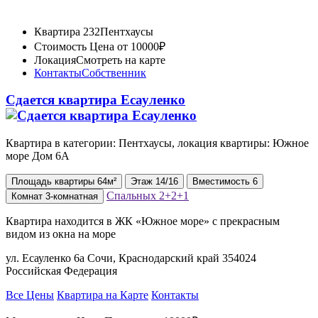
Квартира 232
Пентхаусы
Стоимость
Цена от 10000₽
Локация
Смотреть на карте
Контакты
Собственник
Сдается квартира Есауленко
Квартира в категории: Пентхаусы, локация квартиры: Южное
море Дом 6А
Площадь
квартиры
64м²
Этаж
14/16
Вместимость
6
Спальных
2+2+1
Комнат
3-комнатная
Квартира находится в ЖК «Южное море» с прекрасным
видом из окна на море
ул. Есауленко 6а Сочи, Краснодарский край 354024
Российская Федерация
Все Цены
Квартира на Карте
Контакты