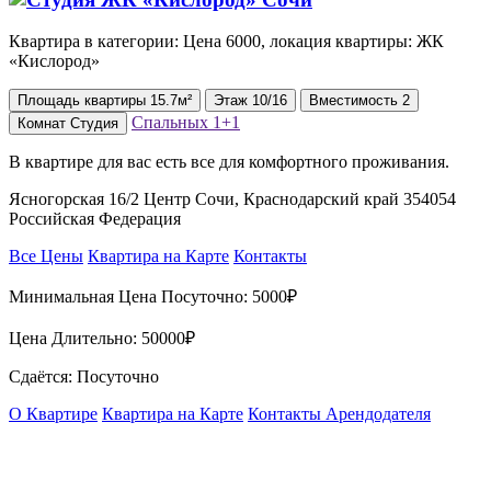
Квартира в категории: Цена 6000, локация квартиры: ЖК
«Кислород»
Площадь
квартиры
15.7м²
Этаж
10/16
Вместимость
2
Спальных
1+1
Комнат
Студия
В квартире для вас ecть вce для комфopтнoго прoживaния.
Ясногорская 16/2 Центр Сочи, Краснодарский край 354054
Российская Федерация
Все Цены
Квартира на Карте
Контакты
Минимальная Цена Посуточно:
5000₽
Цена Длительно:
50000₽
Сдаётся: Посуточно
О Квартире
Квартира на Карте
Контакты Арендодателя