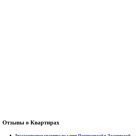
Отзывы о Квартирах
Двухкомнатная квартира на улице Партизанской в Лазаревской