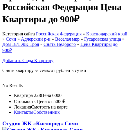
Российская Федерация Цена
Квартиры до 900₽
Категория сайта
Российская Федерация
»
Краснодарский край
»
Сочи
»
Адлерский р-н
»
Веселая мкр
»
Гусаровская улица
»
Дом 18/1 ЖК Троя
»
Снять Недорого
»
Цена Квартиры до
900₽
Добавить Сюда Квартиру
Снять квартиру за семьсот рублей в сутки
No Results
Квартира 228
Цена 6000
Стоимость
Цена от 5000₽
Локация
Смотреть на карте
Контакты
Собственник
Студия ЖК «Кислород» Сочи