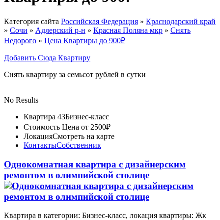
Категория сайта
Российская Федерация
»
Краснодарский край
»
Сочи
»
Адлерский р-н
»
Красная Поляна мкр
»
Снять
Недорого
»
Цена Квартиры до 900₽
Добавить Сюда Квартиру
Снять квартиру за семьсот рублей в сутки
No Results
Квартира 43
Бизнес-класс
Стоимость
Цена от 2500₽
Локация
Смотреть на карте
Контакты
Собственник
Однокомнатная квартира с дизайнерским
ремонтом в олимпийской столице
Квартира в категории: Бизнес-класс, локация квартиры: Жк