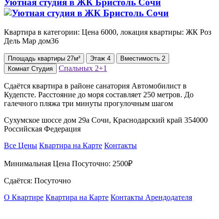
Уютная студия в ЖК Бристоль Сочи
Квартира в категории: Цена 6000, локация квартиры: ЖК ⁠Роз
Дель Мар дом36
Площадь
квартиры
27м²
Этаж
4
Вместимость
2
Спальных
2+1
Комнат
Студия
Сдаётся квартира в районе санатория Автомобилист в
Кудепсте. Расстояние до моря составляет 250 метров. До
галечного пляжа три минуты прогулочным шагом
Сухумское шоссе дом 29а Сочи, Краснодарский край 354000
Российская Федерация
Все Цены
Квартира на Карте
Контакты
Минимальная Цена Посуточно:
2500₽
Сдаётся: Посуточно
О Квартире
Квартира на Карте
Контакты Арендодателя