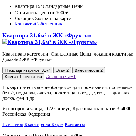
Квартира 154
Стандартные Цены
Стоимость
Цена от 5000₽
Локация
Смотреть на карте
Контакты
Собственник
Квартира 31,6м² в ЖК «Фрукты»
Квартира в категории: Стандартные Цены, локация квартиры:
Дом34к2 ЖК «Фрукты»
Площадь
квартиры
31м²
Этаж
2
Вместимость
2
Спальных
2+1
Комнат
1-комнатная
В квартире есть всё необходимое для проживания: постельное
бельё, подушки, одеяла, полотенца, посуда, утюг, гладильная
доска, фен и др.
Ясногорская улица, 16/2 Сириус, Краснодарский край 354000
Российская Федерация
Все Цены
Квартира на Карте
Контакты
Минимальная Цена Посуточно:
5000₽