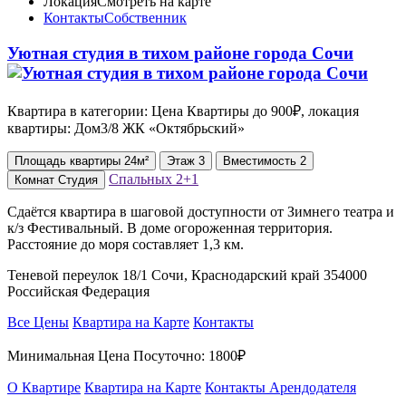
Локация
Смотреть на карте
Контакты
Собственник
Уютная студия в тихом районе города Сочи
Квартира в категории: Цена Квартиры до 900₽, локация
квартиры: Дом3/8 ЖК «Октябрьский»
Площадь
квартиры
24м²
Этаж
3
Вместимость
2
Спальных
2+1
Комнат
Студия
Сдаётся квартира в шаговой доступности от Зимнего театра и
к/з Фестивальный. В доме огороженная территория.
Расстояние до моря составляет 1,3 км.
Теневой переулок 18/1 Сочи, Краснодарский край 354000
Российская Федерация
Все Цены
Квартира на Карте
Контакты
Минимальная Цена Посуточно:
1800₽
О Квартире
Квартира на Карте
Контакты Арендодателя