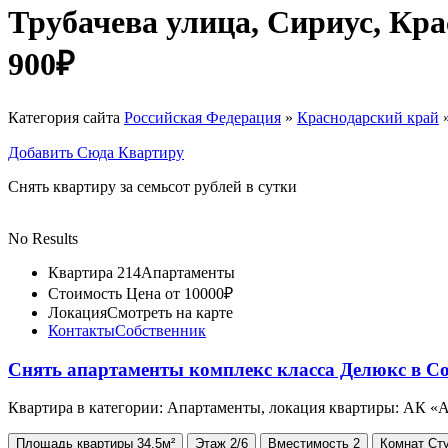
Трубачева улица, Сириус, Кр
900₽
Категория сайта
Российская Федерация
»
Краснодарский край
Добавить Сюда Квартиру
Снять квартиру за семьсот рублей в сутки
No Results
Квартира 214
Апартаменты
Стоимость
Цена от 10000₽
Локация
Смотреть на карте
Контакты
Собственник
Снять апартаменты комплекс класса Делюкс в С
Квартира в категории: Апартаменты, локация квартиры: АК «
Площадь
квартиры
34.5м²
Этаж
2/6
Вместимость
2
Комнат
Ст