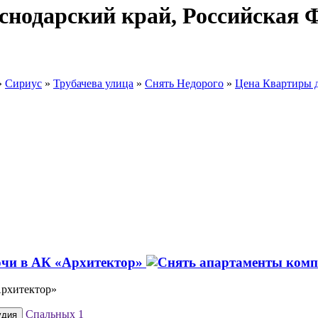
аснодарский край, Российская
»
Сириус
»
Трубачева улица
»
Снять Недорого
»
Цена Квартиры 
очи в АК «Архитектор»
Архитектор»
Спальных
1
удия