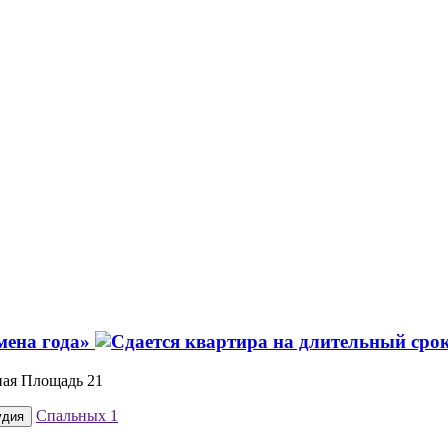
мена года»
ная Площадь 21
Спальных
1
удия