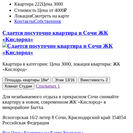
Квартира 222
Цена 3000
Стоимость
Цена от 4000₽
Локация
Смотреть на карте
Контакты
Собственник
Сдается посуточно квартира в Сочи ЖК
«Кислород»
Квартира в категории: Цена 3000, локация квартиры: ЖК
«Кислород»
Площадь
квартиры
18м²
Этаж
13/16
Вместимость
2
Спальных
1
Комнат
Студия
Для незабываемого отдыха в прекрасном Сочи снимайте
квартиру в новом, современном ЖК «Кислород» в
микрорайоне Бытха.
Ясногорская 16/2 литер 8 Сочи, Краснодарский край 354054
Российская Федерация
Все Цены
Квартира на Карте
Контакты