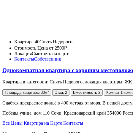
Квартира 40
Снять Недорого
Стоимость
Цена от 2500₽
Локация
Смотреть на карте
Контакты
Собственник
Однокомнатная квартира с хорошим местополож
Квартира в категории: Снять Недорого, локация квартиры: Ж
Площадь
квартиры
30м²
Этаж
2
Вместимость
2
Комнат
1-комн
Сдаётся прекрасное жильё в 400 метрах от моря. В пешей дост
Победы улица, дом 110 Сочи, Краснодарский край 354000 Рос
Все Цены
Квартира на Карте
Контакты