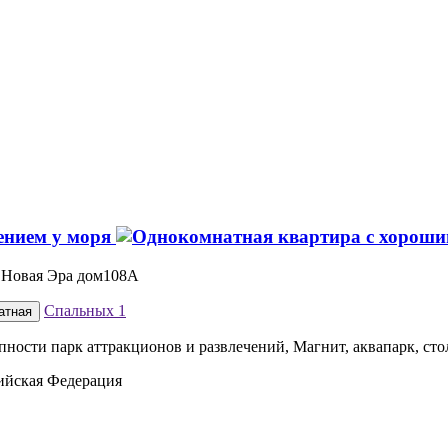
ением у моря
К Новая Эра дом108А
Спальных
1
атная
упности парк аттракционов и развлечений, Магнит, аквапарк, ст
сийская Федерация