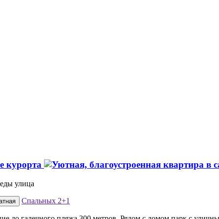
ре курорта
беды улица
Спальных
2+1
атная
ие до галечного пляжа 300 метров. Рядом с домом парк с уличн