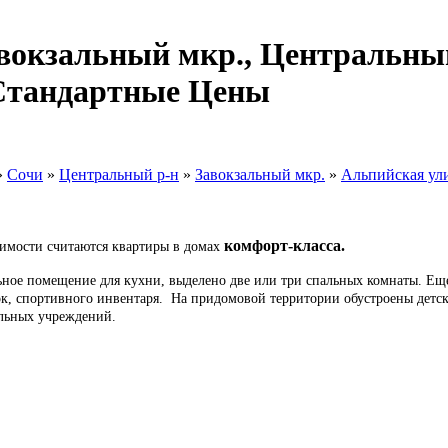
авокзальный мкр., Центральны
 Стандартные Цены
»
Сочи
»
Центральный р-н
»
Завокзальный мкр.
»
Альпийская ул
комфорт-класса.
имости считаются квартиры в домах
льное помещение для кухни, выделено две или три спальных комнаты. Ещ
сок, спортивного инвентаря. На придомовой территории обустроены детс
ельных учреждений.