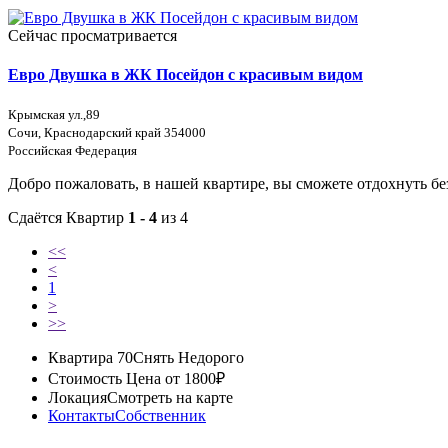
Сейчас просматривается
Евро Двушка в ЖК Посейдон с красивым видом
Крымская ул.,89
Сочи, Краснодарский край 354000
Российская Федерация
Добро пожаловать, в нашей квартире, вы сможете отдохнуть бе
Сдаётся Квартир
1 - 4
из 4
<<
<
1
>
>>
Квартира 70
Снять Недорого
Стоимость
Цена от 1800₽
Локация
Смотреть на карте
Контакты
Собственник