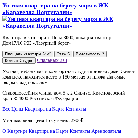
Уютная квартира на берегу моря в ЖК
«Каравелла Португалии»
Квартира в категории: Цена 3000, локация квартиры:
Дом17/16 ЖК «Лазурный берег»
Площадь
квартиры
24м²
Этаж
5
Вместимость
2
Спальных
2+1
Комнат
Студия
Уютная, небольшая и комфортная студия в новом доме. Жилой
комплекс находится всего в 150 метрах от пляжа Дагомыс,
рядом с ж/д вокзалом.
Старошоссейная улица, дом 5 к 2 Сириус, Краснодарский
край 354000 Российская Федерация
Все Цены
Квартира на Карте
Контакты
Минимальная Цена Посуточно:
2900₽
О Квартире
Квартира на Карте
Контакты Арендодателя