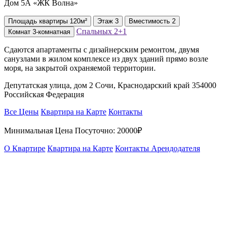
Дом 5А «ЖК Волна»
Площадь
квартиры
120м²
Этаж
3
Вместимость
2
Спальных
2+1
Комнат
3-комнатная
Сдаются апартаменты с дизайнерским ремонтом, двумя
санузлами в жилом комплексе из двух зданий прямо возле
моря, на закрытой охраняемой территории.
Депутатская улица, дом 2 Сочи, Краснодарский край 354000
Российская Федерация
Все Цены
Квартира на Карте
Контакты
Минимальная Цена Посуточно:
20000₽
О Квартире
Квартира на Карте
Контакты Арендодателя