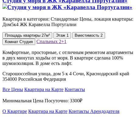
Студия у моря в ЖК «Каравелла Португалии»
Квартира в категории: Стандартные Цены, локация квартиры:
Дом5к4 ЖК Каравелла Португалии
Площадь
квартиры
27м²
Этаж
1
Вместимость
2
Спальных
2+1
Комнат
Студия
Комфортные, просторные, с отличным ремонтом апартаменты
в двух минутах ходьбы от моря. В квартире сделана 100%
шумоизоляция. В доме есть лифт.
Старошоссейная улица, дом 5 к 4 Сочи, Краснодарский край
354000 Российская Федерация
Все Цены
Квартира на Карте
Контакты
Минимальная Цена Посуточно:
3300₽
О Квартире
Квартира на Карте
Контакты Арендодателя