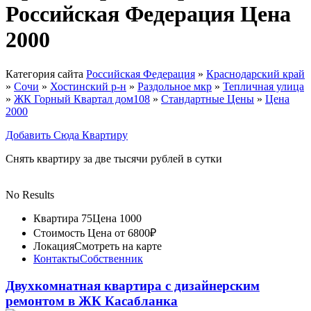
Российская Федерация Цена
2000
Категория сайта
Российская Федерация
»
Краснодарский край
»
Сочи
»
Хостинский р-н
»
Раздольное мкр
»
Тепличная улица
»
ЖК Горный Квартал дом108
»
Стандартные Цены
»
Цена
2000
Добавить Сюда Квартиру
Снять квартиру за две тысячи рублей в сутки
No Results
Квартира 75
Цена 1000
Стоимость
Цена от 6800₽
Локация
Смотреть на карте
Контакты
Собственник
Двухкомнатная квартира с дизайнерским
ремонтом в ЖК Касабланка