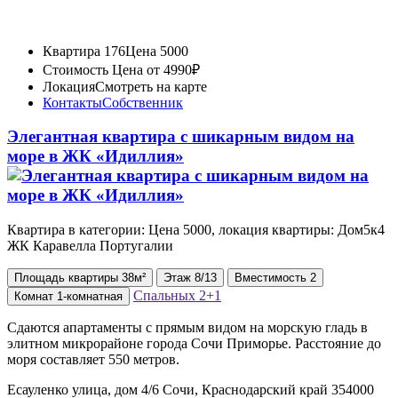
Квартира 176
Цена 5000
Стоимость
Цена от 4990₽
Локация
Смотреть на карте
Контакты
Собственник
Элегантная квартира с шикарным видом на
море в ЖК «Идиллия»
Квартира в категории: Цена 5000, локация квартиры: Дом5к4
ЖК Каравелла Португалии
Площадь
квартиры
38м²
Этаж
8/13
Вместимость
2
Спальных
2+1
Комнат
1-комнатная
Сдаются апартаменты с прямым видом на морскую гладь в
элитном микрорайоне города Сочи Приморье. Расстояние до
моря составляет 550 метров.
Есауленко улица, дом 4/6 Сочи, Краснодарский край 354000