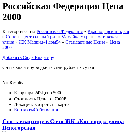
Российская Федерация Цена
2000
Категория сайта
Российская Федерация
»
Краснодарский край
»
Сочи
»
Центральный р-н
»
Мамайка мкр.
»
Полтавская
улица
»
ЖК Мадрид-4 дом54
»
Стандартные Цены
»
Цена
2000
Добавить Сюда Квартиру
Снять квартиру за две тысячи рублей в сутки
No Results
Квартира 243
Цена 5000
Стоимость
Цена от 7000₽
Локация
Смотреть на карте
Контакты
Собственник
Снять квартиру в Сочи ЖК «Кислород» улица
Ясногорская