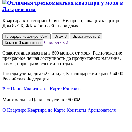
Квартира в категории: Снять Недорого, локация квартиры:
Дом 82/1Б, ЖК «Грин сейл парк дом»
Площадь
квартиры
59м²
Этаж
3
Вместимость
2
Спальных
2+1
Комнат
3-комнатная
Сдаются апартаменты в 600 метрах от моря. Расположение
прекрасное,пешая доступность до продуктового магазина,
пляжа, парка развлечений и отдыха.
Победы улица, дом 62 Сириус, Краснодарский край 354000
Российская Федерация
Все Цены
Квартира на Карте
Контакты
Минимальная Цена Посуточно:
5000₽
О Квартире
Квартира на Карте
Контакты Арендодателя