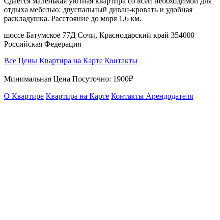
Сдаётся маленькая уютная квартира со всей необходимой для
отдыха мебелью: двуспальный диван-кровать и удобная
раскладушка. Расстояние до моря 1,6 км.
шоссе Батумское 77Д Сочи, Краснодарский край 354000
Российская Федерация
Все Цены
Квартира на Карте
Контакты
Минимальная Цена Посуточно:
1900₽
О Квартире
Квартира на Карте
Контакты Арендодателя