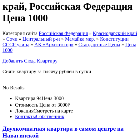
край, Российская Федерация
Цена 1000
Категория сайта
Российская Федерация
»
Краснодарский край
»
Сочи
»
Центральный р-н
»
Мамайка мкр.
»
Конституции
СССР улица
»
АК «Архитектор»
»
Стандартные Цены
»
Цена
1000
Добавить Сюда Квартиру
Снять квартиру за тысячу рублей в сутки
No Results
Квартира 94
Цена 3000
Стоимость
Цена от 3000₽
Локация
Смотреть на карте
Контакты
Собственник
Двухкомнатная квартира в самом центре на
Навагинской