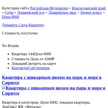
Категория сайта
Российская Федерация
»
Краснодарский край
»
Сочи
»
Лазаревский р-н
»
Лазаревское мкр.
»
Бизнес-класс
»
Цена 8000
Добавить Сюда Квартиру
Стоимость посуточно
No Results
Квартира 144
Цена 6000
Стоимость
Цена от 4300₽
Локация
Смотреть на карте
Контакты
Собственник
Квартира с шикарным видом на парк и море в
Сириусе
Квартира в категории: Цена 6000, локация квартиры:
Дом34к2 ЖК «Фрукты»