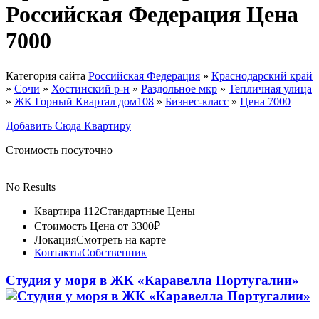
Российская Федерация Цена
7000
Категория сайта
Российская Федерация
»
Краснодарский край
»
Сочи
»
Хостинский р-н
»
Раздольное мкр
»
Тепличная улица
»
ЖК Горный Квартал дом108
»
Бизнес-класс
»
Цена 7000
Добавить Сюда Квартиру
Стоимость посуточно
No Results
Квартира 112
Стандартные Цены
Стоимость
Цена от 3300₽
Локация
Смотреть на карте
Контакты
Собственник
Студия у моря в ЖК «Каравелла Португалии»