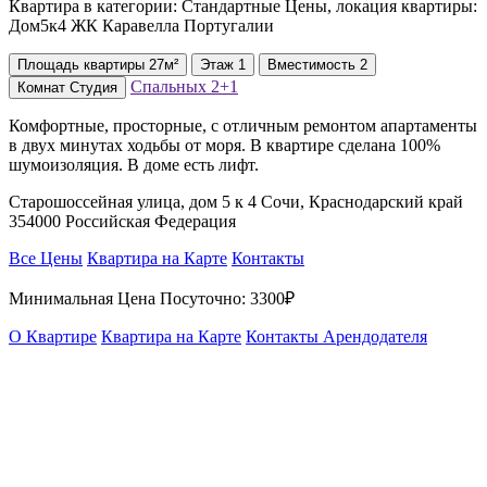
Квартира в категории: Стандартные Цены, локация квартиры:
Дом5к4 ЖК Каравелла Португалии
Площадь
квартиры
27м²
Этаж
1
Вместимость
2
Спальных
2+1
Комнат
Студия
Комфортные, просторные, с отличным ремонтом апартаменты
в двух минутах ходьбы от моря. В квартире сделана 100%
шумоизоляция. В доме есть лифт.
Старошоссейная улица, дом 5 к 4 Сочи, Краснодарский край
354000 Российская Федерация
Все Цены
Квартира на Карте
Контакты
Минимальная Цена Посуточно:
3300₽
О Квартире
Квартира на Карте
Контакты Арендодателя