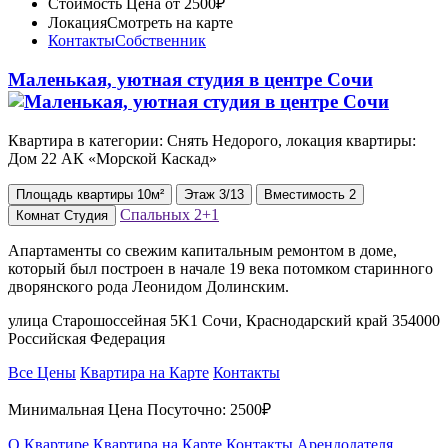
Стоимость
Цена от 2500₽
Локация
Смотреть на карте
Контакты
Собственник
Маленькая, уютная студия в центре Сочи
Квартира в категории: Снять Недорого, локация квартиры:
Дом 22 АК «Морской Каскад»
Площадь
квартиры
10м²
Этаж
3/13
Вместимость
2
Спальных
2+1
Комнат
Студия
Апартаменты со свежим капитальным ремонтом в доме,
который был построен в начале 19 века потомком старинного
дворянского рода Леонидом Долинским.
улица Старошоссейная 5K1 Сочи, Краснодарский край 354000
Российская Федерация
Все Цены
Квартира на Карте
Контакты
Минимальная Цена Посуточно:
2500₽
О Квартире
Квартира на Карте
Контакты Арендодателя