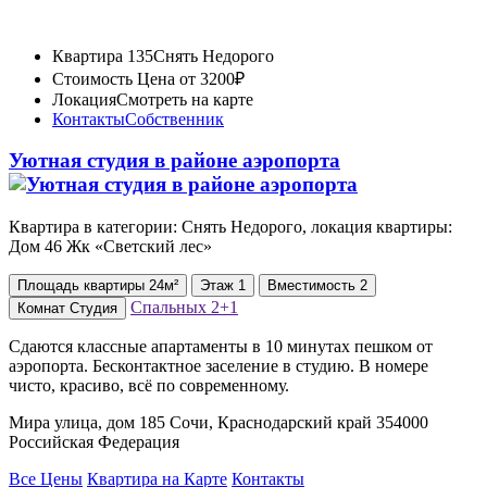
Квартира 135
Снять Недорого
Стоимость
Цена от 3200₽
Локация
Смотреть на карте
Контакты
Собственник
Уютная студия в районе аэропорта
Квартира в категории: Снять Недорого, локация квартиры:
Дом 46 Жк «Светский лес»
Площадь
квартиры
24м²
Этаж
1
Вместимость
2
Спальных
2+1
Комнат
Студия
Сдаются классные апартаменты в 10 минутах пешком от
аэропорта. Бесконтактное заселение в студию. В номере
чисто, красиво, всё по современному.
Мира улица, дом 185 Сочи, Краснодарский край 354000
Российская Федерация
Все Цены
Квартира на Карте
Контакты