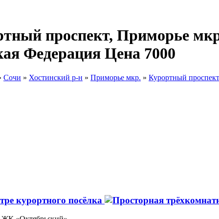
ртный проспект, Приморье мкр.
кая Федерация Цена 7000
»
Сочи
»
Хостинский р-н
»
Приморье мкр.
»
Курортный проспек
тре курортного посёлка
/8 ЖК «Октябрьский»