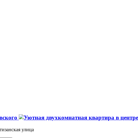
евского
тизанская улица