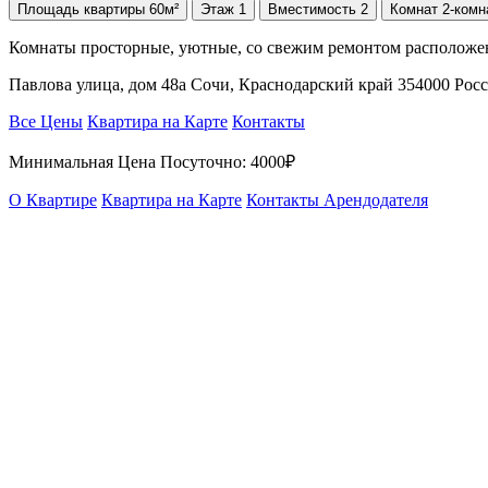
Площадь
квартиры
60м²
Этаж
1
Вместимость
2
Комнат
2-комн
Комнаты просторные, уютные, со свежим ремонтом расположена 
Павлова улица, дом 48а Сочи, Краснодарский край 354000 Рос
Все Цены
Квартира на Карте
Контакты
Минимальная Цена Посуточно:
4000₽
О Квартире
Квартира на Карте
Контакты Арендодателя